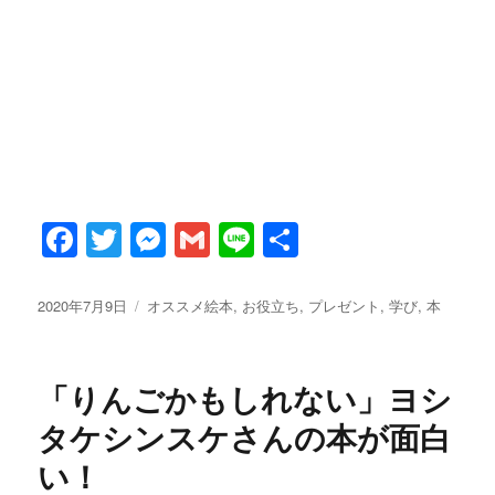
F
T
M
G
Li
共
a
w
es
m
n
有
c
it
se
ai
e
投
カ
2020年7月9日
オススメ絵本
,
お役立ち
,
プレゼント
,
学び
,
本
稿
テ
e
te
n
l
日:
ゴ
b
r
g
リ
「りんごかもしれない」ヨシ
ー
o
er
タケシンスケさんの本が面白
o
い！
k