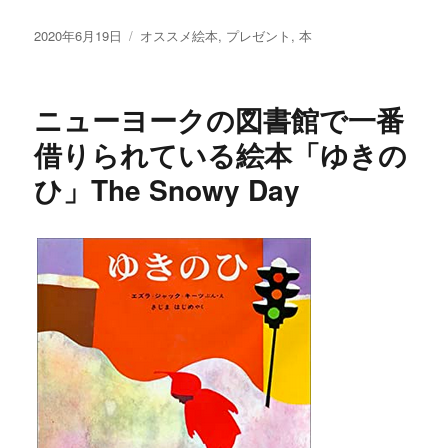
a
w
es
m
n
有
c
it
se
ai
e
投
カ
2020年6月19日
オススメ絵本
,
プレゼント
,
本
稿
テ
e
te
n
l
日:
ゴ
b
r
g
リ
ニューヨークの図書館で一番
ー
o
er
借りられている絵本「ゆきの
o
ひ」The Snowy Day
k