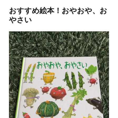
b
r
g
リ
おすすめ絵本！おやおや、お
ー
o
er
やさい
o
k