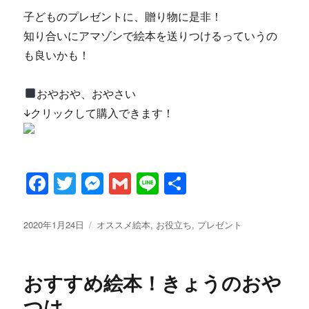
子どものプレゼントに、贈り物に是非！
知り合いにアマゾンで絵本を送りつけるっていうの
も良いかも！
おやおや、おやさい
↓クリックして購入できます！
F
T
M
G
Li
共
a
w
es
m
n
有
c
it
se
ai
e
投
カ
2020年1月24日
オススメ絵本
,
お役立ち
,
プレゼント
稿
テ
e
te
n
l
日:
ゴ
b
r
g
リ
おすすめ絵本！きょうのおや
ー
o
er
つは