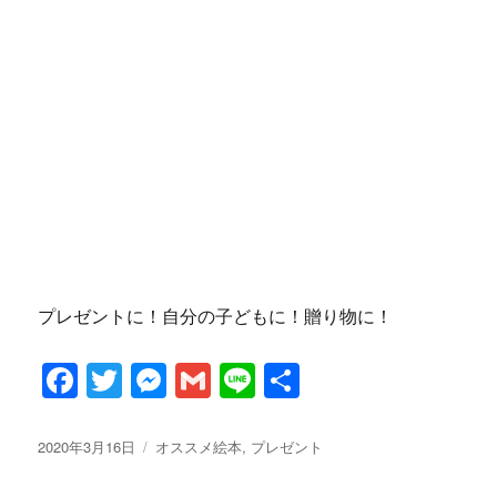
プレゼントに！自分の子どもに！贈り物に！
F
T
M
G
Li
共
a
w
es
m
n
有
c
it
se
ai
e
投
カ
2020年3月16日
オススメ絵本
,
プレゼント
稿
テ
e
te
n
l
日:
ゴ