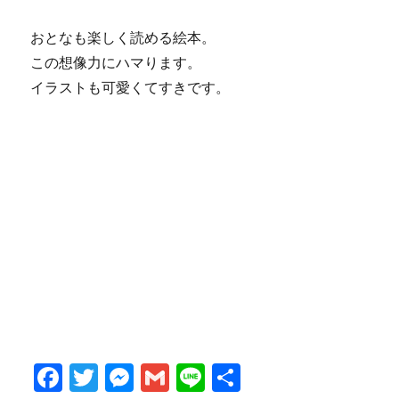
おとなも楽しく読める絵本。
この想像力にハマります。
イラストも可愛くてすきです。
F
T
M
G
Li
共