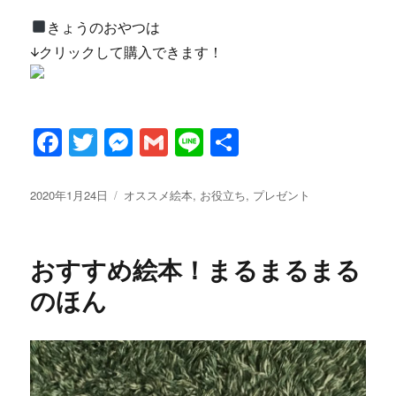
きょうのおやつは
↓クリックして購入できます！
F
T
M
G
Li
共
a
w
es
m
n
有
c
it
se
ai
e
投
カ
2020年1月24日
オススメ絵本
,
お役立ち
,
プレゼント
稿
テ
e
te
n
l
日:
ゴ
b
r
g
リ
おすすめ絵本！まるまるまる
ー
o
er
のほん
o
k