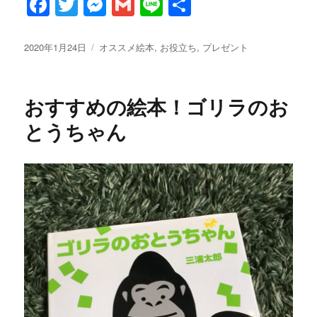
F
T
M
G
Li
共
a
w
es
m
n
有
c
it
se
ai
e
投
カ
2020年1月24日
オススメ絵本
,
お役立ち
,
プレゼント
稿
テ
e
te
n
l
日:
ゴ
b
r
g
リ
おすすめの絵本！ゴリラのお
ー
o
er
とうちゃん
o
k