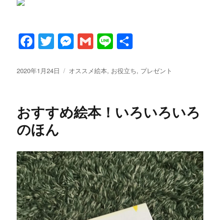
F
T
M
G
Li
共
a
w
es
m
n
有
c
it
se
ai
e
投
カ
2020年1月24日
オススメ絵本
,
お役立ち
,
プレゼント
稿
テ
e
te
n
l
日:
ゴ
b
r
g
リ
おすすめ絵本！いろいろいろ
ー
o
er
のほん
o
k