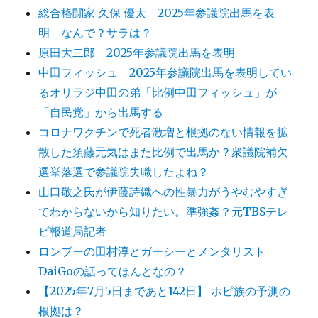
総合格闘家 久保 優太 2025年参議院出馬を表
明 なんで？サラは？
原田大二郎 2025年参議院出馬を表明
中田フィッシュ 2025年参議院出馬を表明してい
るオリラジ中田の弟「比例中田フィッシュ」が
「自民党」から出馬する
コロナワクチンで死者激増と根拠のない情報を拡
散した須藤元気はまた比例で出馬か？衆議院補欠
選挙落選で参議院失職したよね？
山口敬之氏が伊藤詩織への性暴力がうやむやすぎ
てわからないから知りたい。準強姦？元TBSテレ
ビ報道局記者
ロンブーの田村淳とガーシーとメンタリスト
DaiGoの話ってほんとなの？
【2025年7月5日まであと142日】 ホピ族の予測の
根拠は？