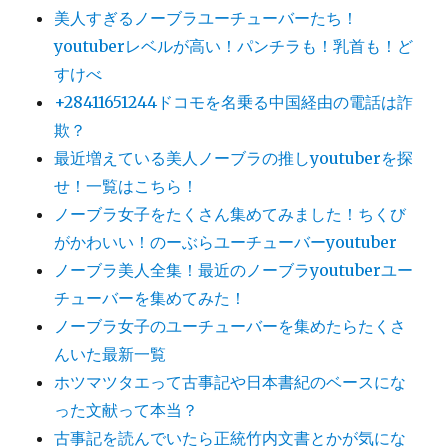
美人すぎるノーブラユーチューバーたち！
youtuberレベルが高い！パンチラも！乳首も！ど
すけべ
+28411651244ドコモを名乗る中国経由の電話は詐
欺？
最近増えている美人ノーブラの推しyoutuberを探
せ！一覧はこちら！
ノーブラ女子をたくさん集めてみました！ちくび
がかわいい！のーぶらユーチューバーyoutuber
ノーブラ美人全集！最近のノーブラyoutuberユー
チューバーを集めてみた！
ノーブラ女子のユーチューバーを集めたらたくさ
んいた最新一覧
ホツマツタエって古事記や日本書紀のベースにな
った文献って本当？
古事記を読んでいたら正統竹内文書とかが気にな