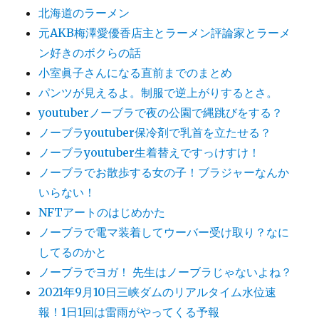
北海道のラーメン
元AKB梅澤愛優香店主とラーメン評論家とラーメ
ン好きのボクらの話
小室眞子さんになる直前までのまとめ
パンツが見えるよ。制服で逆上がりするとさ。
youtuberノーブラで夜の公園で縄跳びをする？
ノーブラyoutuber保冷剤で乳首を立たせる？
ノーブラyoutuber生着替えですっけすけ！
ノーブラでお散歩する女の子！ブラジャーなんか
いらない！
NFTアートのはじめかた
ノーブラで電マ装着してウーバー受け取り？なに
してるのかと
ノーブラでヨガ！ 先生はノーブラじゃないよね？
2021年9月10日三峡ダムのリアルタイム水位速
報！1日1回は雷雨がやってくる予報