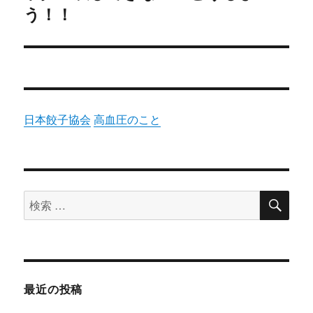
投
う！！
ョ
稿:
ン
日本餃子協会
高血圧のこと
検
検
索
索
対
象:
最近の投稿