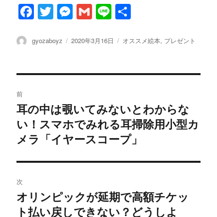
F
T
M
G
Li
共
a
w
es
m
n
有
c
it
se
ai
e
投
投
カ
gyozaboyz
2020年3月16日
オススメ絵本
,
プレゼント
稿
稿
テ
e
te
n
l
者
日:
ゴ
b
r
g
リ
ー
投
o
er
前
o
稿
耳の中は覗いてみないとわからな
過
k
い！スマホでみれる耳掃除用小型カ
去
ナ
の
メラ「イヤースコープ」
ビ
投
稿:
ゲ
次
ー
オリンピックが延期で高額チケッ
次
シ
ト払い戻しできない？どうしよ
の