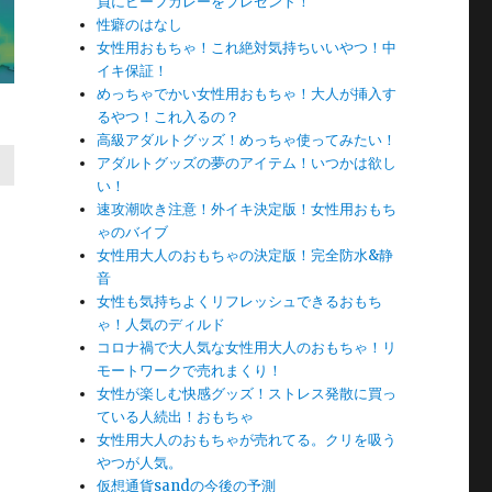
員にビーフカレーをプレゼント！
性癖のはなし
女性用おもちゃ！これ絶対気持ちいいやつ！中
イキ保証！
めっちゃでかい女性用おもちゃ！大人が挿入す
るやつ！これ入るの？
高級アダルトグッズ！めっちゃ使ってみたい！
アダルトグッズの夢のアイテム！いつかは欲し
い！
速攻潮吹き注意！外イキ決定版！女性用おもち
ゃのバイブ
女性用大人のおもちゃの決定版！完全防水&静
音
女性も気持ちよくリフレッシュできるおもち
ゃ！人気のディルド
コロナ禍で大人気な女性用大人のおもちゃ！リ
モートワークで売れまくり！
女性が楽しむ快感グッズ！ストレス発散に買っ
ている人続出！おもちゃ
女性用大人のおもちゃが売れてる。クリを吸う
やつが人気。
仮想通貨sandの今後の予測