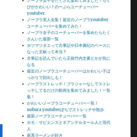
ノーブラ女子をたくさん集めてみました！ちく
びがかわいい！のーぶらユーチューバー
youtuber
ノーブラ美人全集！最近のノーブラyoutuber
ユーチューバーを集めてみた！
ノーブラ女子のユーチューバーを集めたらたく
さんいた最新一覧
ホツマツタエって古事記や日本書紀のベースに
なった文献って本当？
古事記を読んでいたら正統竹内文書とかが気に
なる
最近のノーブラユーチューバーはかわいい子ば
っかりで顔出しも！
ノーブラストレッチ！ブラジャーなしでストレ
ッチしてるだけの動画を集めてみました！一覧
集！
かわいいノーブラユーチューバー一覧！
nobura youtuberぽちでストレッチや散歩
最新ノーブラユーチューバー一覧
ホモ・サピエンスとネアンデルタール人と現代
人
家系ラーメンが好き