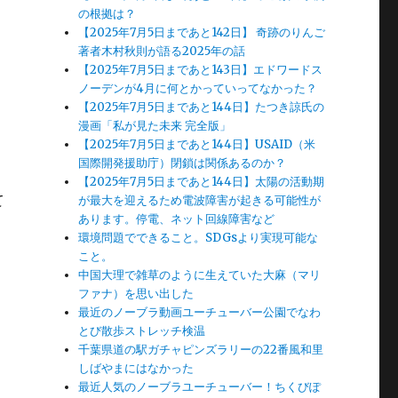
の根拠は？
【2025年7月5日まであと142日】 奇跡のりんご
著者木村秋則が語る2025年の話
【2025年7月5日まであと143日】エドワードス
ノーデンが4月に何とかっていってなかった？
【2025年7月5日まであと144日】たつき諒氏の
漫画「私が見た未来 完全版」
【2025年7月5日まであと144日】USAID（米
国際開発援助庁）閉鎖は関係あるのか？
【2025年7月5日まであと144日】太陽の活動期
て
が最大を迎えるため電波障害が起きる可能性が
あります。停電、ネット回線障害など
環境問題でできること。SDGsより実現可能な
こと。
中国大理で雑草のように生えていた大麻（マリ
ファナ）を思い出した
最近のノーブラ動画ユーチューバー公園でなわ
とび散歩ストレッチ検温
千葉県道の駅ガチャピンズラリーの22番風和里
しばやまにはなかった
最近人気のノーブラユーチューバー！ちくびぽ