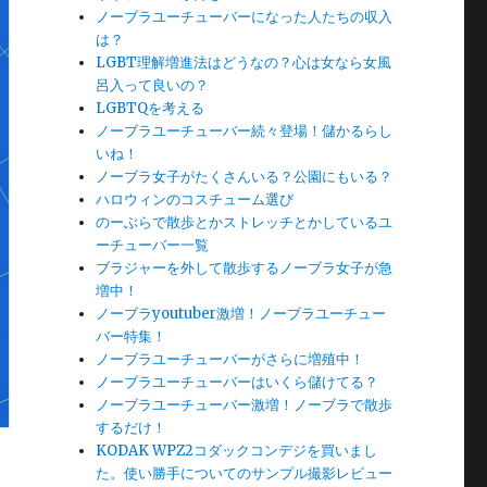
ノーブラユーチューバーになった人たちの収入
は？
LGBT理解増進法はどうなの？心は女なら女風
呂入って良いの？
LGBTQを考える
ノーブラユーチューバー続々登場！儲かるらし
いね！
ノーブラ女子がたくさんいる？公園にもいる？
ハロウィンのコスチューム選び
のーぶらで散歩とかストレッチとかしているユ
ーチューバー一覧
ブラジャーを外して散歩するノーブラ女子が急
増中！
ノーブラyoutuber激増！ノーブラユーチュー
バー特集！
ノーブラユーチューバーがさらに増殖中！
ノーブラユーチューバーはいくら儲けてる？
ノーブラユーチューバー激増！ノーブラで散歩
するだけ！
KODAK WPZ2コダックコンデジを買いまし
た。使い勝手についてのサンプル撮影レビュー