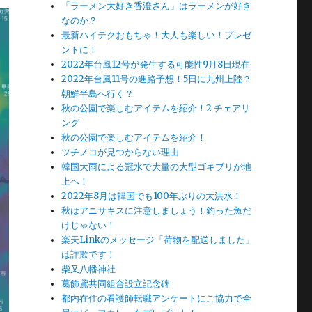
「ラーメン大好き香澄さん」はラーメンが好き
なのか？
最新ハイテクおもちゃ！大人も楽しい！プレゼ
ントに！
2022年台風12号が発生する可能性9月8日現在
2022年台風11号の進路予想！5日に九州上陸？
朝鮮半島へ行く？
秋の公園で楽しむアイテムを紹介！2 チェアリ
ング
秋の公園で楽しむアイテムを紹介！
ツチノコが見つからない理由
韓国大雨による冠水で大量の大型ゴキブリが地
上へ！
2022年8月は韓国でも100年ぶりの大洪水！
秋はアニサキスに注意しましょう！釣った魚だ
けじゃない！
楽天Linkのメッセージ「荷物を配送しました」
は詐欺です！
柴又八幡神社
葛飾鳶共同組合設立記念碑
都内在住の看護師転職アンケートにご協力で全