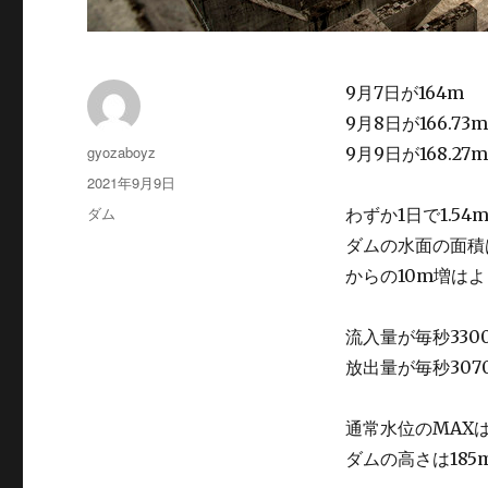
9月7日が164m
9月8日が166.73m
投
gyozaboyz
9月9日が168.27m
稿
投
2021年9月9日
者
稿
カ
ダム
わずか1日で1.54
日:
テ
ダムの水面の面積
ゴ
からの10m増は
リ
ー
流入量が毎秒330
放出量が毎秒307
通常水位のMAXは
ダムの高さは185