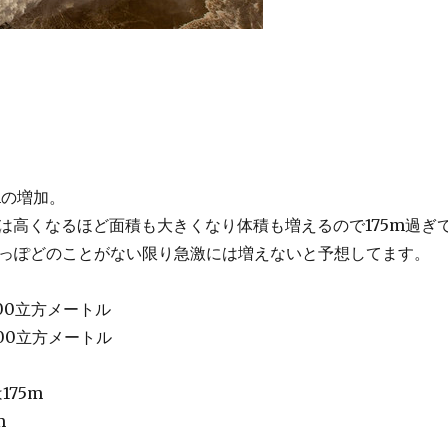
mの増加。
は高くなるほど面積も大きくなり体積も増えるので175m過ぎ
よっぽどのことがない限り急激には増えないと予想してます。
00立方メートル
00立方メートル
175m
m