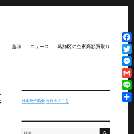
趣味
ニュース
葛飾区の空家高額買取り
Face
Twit
Mess
Gmai
速
Line
日本餃子協会
高血圧のこと
共
有
検
検
索