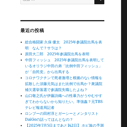
索
対
象:
最近の投稿
総合格闘家 久保 優太 2025年参議院出馬を表
明 なんで？サラは？
原田大二郎 2025年参議院出馬を表明
中田フィッシュ 2025年参議院出馬を表明して
いるオリラジ中田の弟「比例中田フィッシュ」
が「自民党」から出馬する
コロナワクチンで死者激増と根拠のない情報を
拡散した須藤元気はまた比例で出馬か？衆議院
補欠選挙落選で参議院失職したよね？
山口敬之氏が伊藤詩織への性暴力がうやむやす
ぎてわからないから知りたい。準強姦？元TBS
テレビ報道局記者
ロンブーの田村淳とガーシーとメンタリスト
DaiGoの話ってほんとなの？
【2025年7月5日まであと142日】 ホピ族の予測