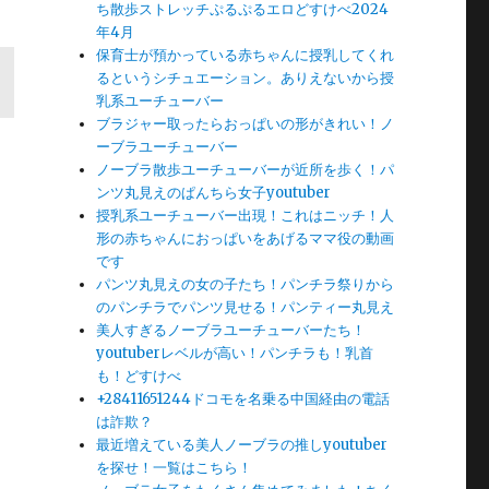
ち散歩ストレッチぷるぷるエロどすけべ2024
年4月
保育士が預かっている赤ちゃんに授乳してくれ
るというシチュエーション。ありえないから授
乳系ユーチューバー
ブラジャー取ったらおっぱいの形がきれい！ノ
ーブラユーチューバー
ノーブラ散歩ユーチューバーが近所を歩く！パ
ンツ丸見えのぱんちら女子youtuber
授乳系ユーチューバー出現！これはニッチ！人
形の赤ちゃんにおっぱいをあげるママ役の動画
です
パンツ丸見えの女の子たち！パンチラ祭りから
のパンチラでパンツ見せる！パンティー丸見え
美人すぎるノーブラユーチューバーたち！
youtuberレベルが高い！パンチラも！乳首
も！どすけべ
+28411651244ドコモを名乗る中国経由の電話
は詐欺？
最近増えている美人ノーブラの推しyoutuber
を探せ！一覧はこちら！