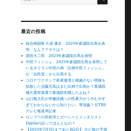
索
対
象:
最近の投稿
総合格闘家 久保 優太 2025年参議院出馬を表
明 なんで？サラは？
原田大二郎 2025年参議院出馬を表明
中田フィッシュ 2025年参議院出馬を表明して
いるオリラジ中田の弟「比例中田フィッシュ」
が「自民党」から出馬する
コロナワクチンで死者激増と根拠のない情報を
拡散した須藤元気はまた比例で出馬か？衆議院
補欠選挙落選で参議院失職したよね？
山口敬之氏が伊藤詩織への性暴力がうやむやす
ぎてわからないから知りたい。準強姦？元TBS
テレビ報道局記者
ロンブーの田村淳とガーシーとメンタリスト
DaiGoの話ってほんとなの？
【2025年7月5日まであと142日】 ホピ族の予測