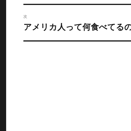
の
ビ
投
次
稿:
ゲ
アメリカ人って何食べてる
次
の
ー
投
シ
稿:
ョ
ン