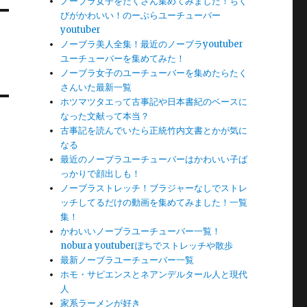
ノーブラ女子をたくさん集めてみました！ちく
びがかわいい！のーぶらユーチューバー
youtuber
ノーブラ美人全集！最近のノーブラyoutuber
ユーチューバーを集めてみた！
ノーブラ女子のユーチューバーを集めたらたく
さんいた最新一覧
ホツマツタエって古事記や日本書紀のベースに
なった文献って本当？
古事記を読んでいたら正統竹内文書とかが気に
なる
最近のノーブラユーチューバーはかわいい子ば
っかりで顔出しも！
ノーブラストレッチ！ブラジャーなしでストレ
ッチしてるだけの動画を集めてみました！一覧
集！
かわいいノーブラユーチューバー一覧！
nobura youtuberぽちでストレッチや散歩
最新ノーブラユーチューバー一覧
ホモ・サピエンスとネアンデルタール人と現代
人
家系ラーメンが好き