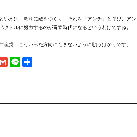
といえば、周りに敵をつくり、それを「アンチ」と呼び、アン
ベクトルに努力するのが青春時代になるというわけですね。
共産党、こういった方向に進まないように願うばかりです。
M
G
Li
共
es
m
n
有
se
ai
e
n
l
g
er