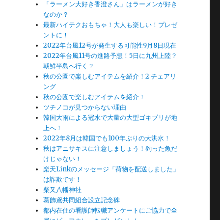
「ラーメン大好き香澄さん」はラーメンが好き
なのか？
最新ハイテクおもちゃ！大人も楽しい！プレゼ
ントに！
2022年台風12号が発生する可能性9月8日現在
2022年台風11号の進路予想！5日に九州上陸？
朝鮮半島へ行く？
秋の公園で楽しむアイテムを紹介！2 チェアリ
ング
秋の公園で楽しむアイテムを紹介！
ツチノコが見つからない理由
韓国大雨による冠水で大量の大型ゴキブリが地
上へ！
2022年8月は韓国でも100年ぶりの大洪水！
秋はアニサキスに注意しましょう！釣った魚だ
けじゃない！
楽天Linkのメッセージ「荷物を配送しました」
は詐欺です！
柴又八幡神社
葛飾鳶共同組合設立記念碑
都内在住の看護師転職アンケートにご協力で全