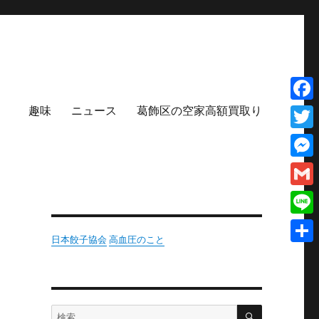
趣味
ニュース
葛飾区の空家高額買取り
Face
Twit
Mess
Gmai
Line
日本餃子協会
高血圧のこと
共
有
検
検
索