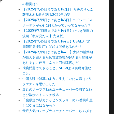
て
の根拠は？
【2025年7月5日まであと142日】 奇跡のりんご
著者木村秋則が語る2025年の話
【2025年7月5日まであと143日】エドワードス
ノーデンが4月に何とかっていってなかった？
【2025年7月5日まであと144日】たつき諒氏の
漫画「私が見た未来 完全版」
【2025年7月5日まであと144日】USAID（米
国際開発援助庁）閉鎖は関係あるのか？
【2025年7月5日まであと144日】太陽の活動期
が最大を迎えるため電波障害が起きる可能性が
あります。停電、ネット回線障害など
環境問題でできること。SDGsより実現可能な
こと。
中国大理で雑草のように生えていた大麻（マリ
ファナ）を思い出した
最近のノーブラ動画ユーチューバー公園でなわ
う
とび散歩ストレッチ検温
千葉県道の駅ガチャピンズラリーの22番風和里
しばやまにはなかった
最近人気のノーブラユーチューバー！ちくびぽ