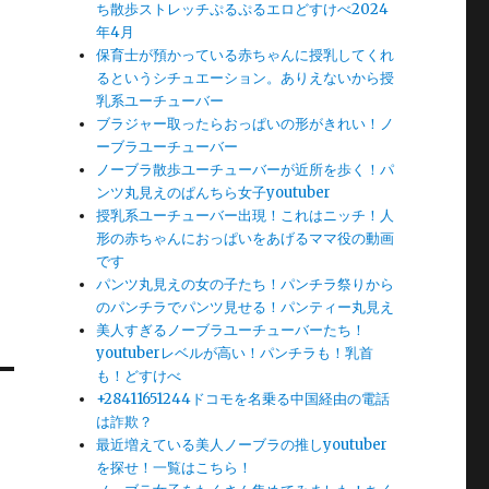
ち散歩ストレッチぷるぷるエロどすけべ2024
年4月
保育士が預かっている赤ちゃんに授乳してくれ
るというシチュエーション。ありえないから授
乳系ユーチューバー
ブラジャー取ったらおっぱいの形がきれい！ノ
ーブラユーチューバー
ノーブラ散歩ユーチューバーが近所を歩く！パ
ンツ丸見えのぱんちら女子youtuber
授乳系ユーチューバー出現！これはニッチ！人
形の赤ちゃんにおっぱいをあげるママ役の動画
です
パンツ丸見えの女の子たち！パンチラ祭りから
のパンチラでパンツ見せる！パンティー丸見え
美人すぎるノーブラユーチューバーたち！
youtuberレベルが高い！パンチラも！乳首
も！どすけべ
+28411651244ドコモを名乗る中国経由の電話
は詐欺？
最近増えている美人ノーブラの推しyoutuber
を探せ！一覧はこちら！