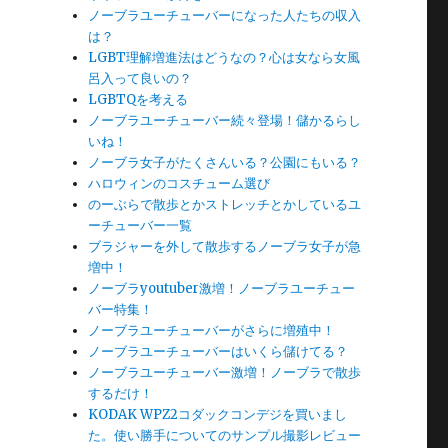
ノーブラユーチューバーになった人たちの収入
は？
LGBT理解増進法はどうなの？心は女なら女風
呂入って良いの？
LGBTQを考える
ノーブラユーチューバー続々登場！儲かるらし
いね！
ノーブラ女子がたくさんいる？公園にもいる？
ハロウィンのコスチューム選び
のーぶらで散歩とかストレッチとかしているユ
ーチューバー一覧
ブラジャーを外して散歩するノーブラ女子が急
増中！
ノーブラyoutuber激増！ノーブラユーチュー
バー特集！
ノーブラユーチューバーがさらに増殖中！
ノーブラユーチューバーはいくら儲けてる？
ノーブラユーチューバー激増！ノーブラで散歩
するだけ！
KODAK WPZ2コダックコンデジを買いまし
た。使い勝手についてのサンプル撮影レビュー