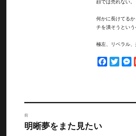
顔では売れない。
何かに長けてるか
チを潰そうという
極左、リベラル、
F
T
a
w
c
it
e
te
b
r
投
o
前
o
稿
明晰夢をまた見たい
過
k
去
ナ