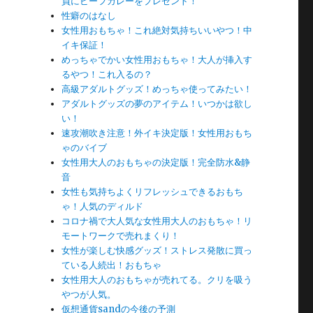
員にビーフカレーをプレゼント！
性癖のはなし
女性用おもちゃ！これ絶対気持ちいいやつ！中
イキ保証！
めっちゃでかい女性用おもちゃ！大人が挿入す
るやつ！これ入るの？
高級アダルトグッズ！めっちゃ使ってみたい！
アダルトグッズの夢のアイテム！いつかは欲し
い！
速攻潮吹き注意！外イキ決定版！女性用おもち
ゃのバイブ
女性用大人のおもちゃの決定版！完全防水&静
音
女性も気持ちよくリフレッシュできるおもち
ゃ！人気のディルド
コロナ禍で大人気な女性用大人のおもちゃ！リ
モートワークで売れまくり！
女性が楽しむ快感グッズ！ストレス発散に買っ
ている人続出！おもちゃ
女性用大人のおもちゃが売れてる。クリを吸う
やつが人気。
仮想通貨sandの今後の予測