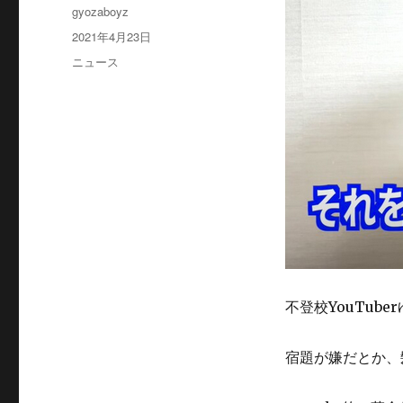
投
gyozaboyz
稿
投
2021年4月23日
者
稿
カ
ニュース
日:
テ
ゴ
リ
ー
不登校YouTub
宿題が嫌だとか、