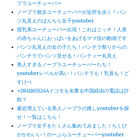
ブラユーチューバー
ノーブラ散歩ユーチューバーが近所を歩く！パン
ツ丸見えのぱんちら女子youtuber
授乳系ユーチューバー出現！これはニッチ！人形
の赤ちゃんにおっぱいをあげるママ役の動画です
パンツ丸見えの女の子たち！パンチラ祭りからの
パンチラでパンツ見せる！パンティー丸見え
美人すぎるノーブラユーチューバーたち！
youtuberレベルが高い！パンチラも！乳首も！ど
すけべ
+28411651244ドコモを名乗る中国経由の電話は詐
欺？
最近増えている美人ノーブラの推しyoutuberを探
せ！一覧はこちら！
ノーブラ女子をたくさん集めてみました！ちくび
がかわいい！のーぶらユーチューバーyoutuber