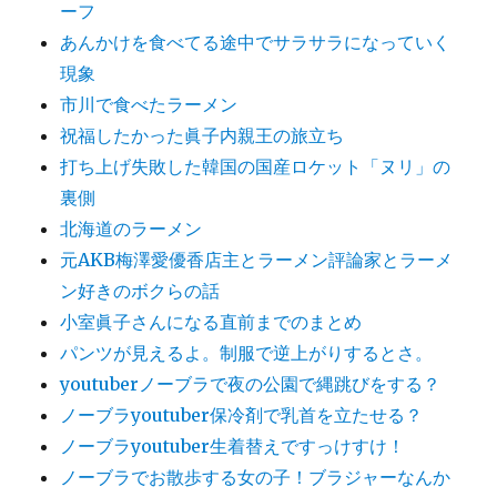
ーフ
あんかけを食べてる途中でサラサラになっていく
現象
市川で食べたラーメン
祝福したかった眞子内親王の旅立ち
打ち上げ失敗した韓国の国産ロケット「ヌリ」の
裏側
北海道のラーメン
元AKB梅澤愛優香店主とラーメン評論家とラーメ
ン好きのボクらの話
小室眞子さんになる直前までのまとめ
パンツが見えるよ。制服で逆上がりするとさ。
youtuberノーブラで夜の公園で縄跳びをする？
ノーブラyoutuber保冷剤で乳首を立たせる？
ノーブラyoutuber生着替えですっけすけ！
ノーブラでお散歩する女の子！ブラジャーなんか