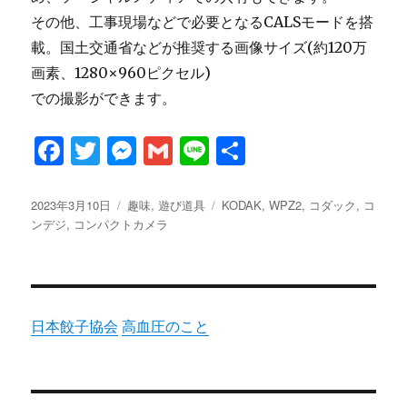
その他、工事現場などで必要となるCALSモードを搭
載。国土交通省などが推奨する画像サイズ(約120万
画素、1280×960ピクセル)
での撮影ができます。
F
T
M
G
Li
共
a
w
es
m
n
有
c
it
se
ai
e
投
カ
タ
2023年3月10日
趣味
,
遊び道具
KODAK
,
WPZ2
,
コダック
,
コ
稿
テ
グ
ンデジ
,
コンパクトカメラ
e
te
n
l
日:
ゴ
b
r
g
リ
ー
o
er
o
日本餃子協会
高血圧のこと
k