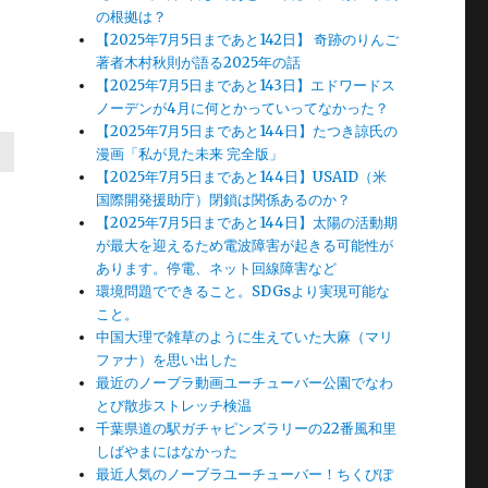
の根拠は？
【2025年7月5日まであと142日】 奇跡のりんご
著者木村秋則が語る2025年の話
【2025年7月5日まであと143日】エドワードス
ノーデンが4月に何とかっていってなかった？
【2025年7月5日まであと144日】たつき諒氏の
漫画「私が見た未来 完全版」
【2025年7月5日まであと144日】USAID（米
国際開発援助庁）閉鎖は関係あるのか？
【2025年7月5日まであと144日】太陽の活動期
が最大を迎えるため電波障害が起きる可能性が
あります。停電、ネット回線障害など
環境問題でできること。SDGsより実現可能な
こと。
中国大理で雑草のように生えていた大麻（マリ
ファナ）を思い出した
最近のノーブラ動画ユーチューバー公園でなわ
とび散歩ストレッチ検温
千葉県道の駅ガチャピンズラリーの22番風和里
しばやまにはなかった
最近人気のノーブラユーチューバー！ちくびぽ