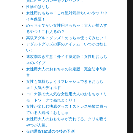
員にビーフカレーをプレゼント！
性癖のはなし
女性用おもちゃ！これ絶対気持ちいいやつ！中
イキ保証！
めっちゃでかい女性用おもちゃ！大人が挿入す
るやつ！これ入るの？
高級アダルトグッズ！めっちゃ使ってみたい！
アダルトグッズの夢のアイテム！いつかは欲し
い！
速攻潮吹き注意！外イキ決定版！女性用おもち
ゃのバイブ
女性用大人のおもちゃの決定版！完全防水&静
音
女性も気持ちよくリフレッシュできるおもち
ゃ！人気のディルド
コロナ禍で大人気な女性用大人のおもちゃ！リ
モートワークで売れまくり！
女性が楽しむ快感グッズ！ストレス発散に買っ
ている人続出！おもちゃ
女性用大人のおもちゃが売れてる。クリを吸う
やつが人気。
仮想通貨sandの今後の予測