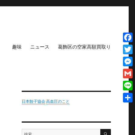
趣味
ニュース
葛飾区の空家高額買取り
Face
Twit
Mess
Gmai
Line
日本餃子協会
高血圧のこと
共
有
検
検
索