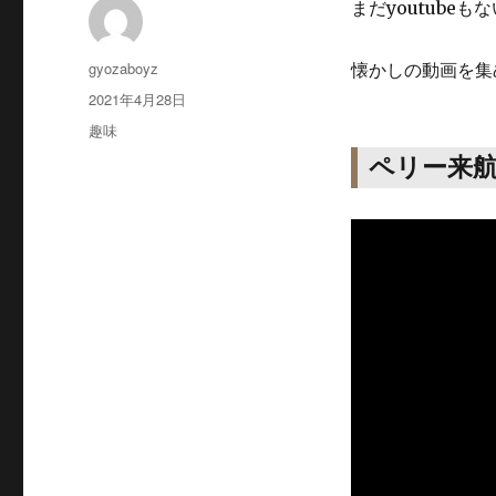
まだyoutube
投
gyozaboyz
懐かしの動画を集
稿
投
2021年4月28日
者
稿
カ
趣味
日:
テ
ペリー来
ゴ
リ
ー