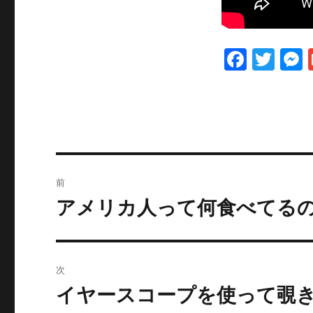
F
T
a
w
c
it
e
te
b
r
投
o
前
o
稿
アメリカ人って何食べてる
過
k
去
ナ
の
ビ
投
次
稿:
ゲ
イヤースコープを使って覗
次
の