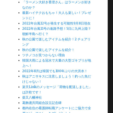
「ラーメン大好き香澄さん」はラーメンが好き
なのか？
最新ハイテクおもちゃ！大人も楽しい！プレゼ
ントに！
2022年台風12号が発生する可能性9月8日現在
2022年台風11号の進路予想！5日に九州上陸？
朝鮮半島へ行く？
秋の公園で楽しむアイテムを紹介！2 チェアリ
ング
秋の公園で楽しむアイテムを紹介！
ツチノコが見つからない理由
韓国大雨による冠水で大量の大型ゴキブリが地
上へ！
2022年8月は韓国でも100年ぶりの大洪水！
秋はアニサキスに注意しましょう！釣った魚だ
けじゃない！
楽天Linkのメッセージ「荷物を配送しました」
は詐欺です！
柴又八幡神社
葛飾鳶共同組合設立記念碑
都内在住の看護師転職アンケートにご協力で全