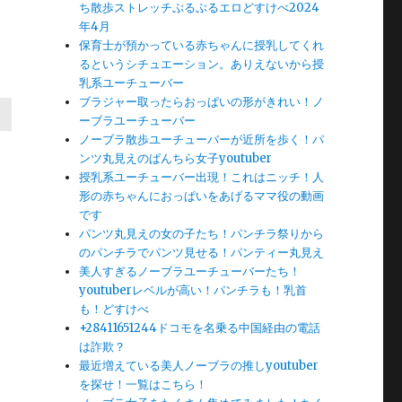
ち散歩ストレッチぷるぷるエロどすけべ2024
年4月
保育士が預かっている赤ちゃんに授乳してくれ
るというシチュエーション。ありえないから授
乳系ユーチューバー
ブラジャー取ったらおっぱいの形がきれい！ノ
ーブラユーチューバー
ノーブラ散歩ユーチューバーが近所を歩く！パ
ンツ丸見えのぱんちら女子youtuber
授乳系ユーチューバー出現！これはニッチ！人
形の赤ちゃんにおっぱいをあげるママ役の動画
です
パンツ丸見えの女の子たち！パンチラ祭りから
のパンチラでパンツ見せる！パンティー丸見え
美人すぎるノーブラユーチューバーたち！
youtuberレベルが高い！パンチラも！乳首
も！どすけべ
+28411651244ドコモを名乗る中国経由の電話
は詐欺？
最近増えている美人ノーブラの推しyoutuber
を探せ！一覧はこちら！