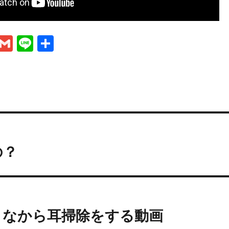
M
G
Li
共
es
m
n
有
se
ai
e
n
l
g
er
の？
きなから耳掃除をする動画