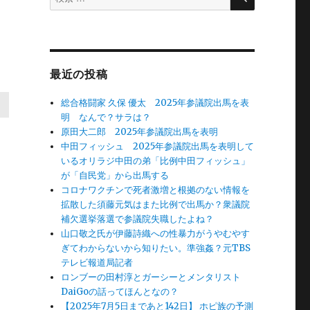
索
対
象:
最近の投稿
総合格闘家 久保 優太 2025年参議院出馬を表
明 なんで？サラは？
原田大二郎 2025年参議院出馬を表明
中田フィッシュ 2025年参議院出馬を表明して
いるオリラジ中田の弟「比例中田フィッシュ」
が「自民党」から出馬する
コロナワクチンで死者激増と根拠のない情報を
拡散した須藤元気はまた比例で出馬か？衆議院
補欠選挙落選で参議院失職したよね？
山口敬之氏が伊藤詩織への性暴力がうやむやす
ぎてわからないから知りたい。準強姦？元TBS
テレビ報道局記者
ロンブーの田村淳とガーシーとメンタリスト
DaiGoの話ってほんとなの？
【2025年7月5日まであと142日】 ホピ族の予測