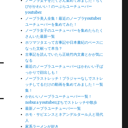
ノーブラ女子をたくさん集めてみました！ちく
びがかわいい！のーぶらユーチューバー
youtuber
ノーブラ美人全集！最近のノーブラyoutuber
ユーチューバーを集めてみた！
ノーブラ女子のユーチューバーを集めたらたく
さんいた最新一覧
ホツマツタエって古事記や日本書紀のベースに
なった文献って本当？
古事記を読んでいたら正統竹内文書とかが気に
なる
最近のノーブラユーチューバーはかわいい子ば
っかりで顔出しも！
ノーブラストレッチ！ブラジャーなしでストレ
ッチしてるだけの動画を集めてみました！一覧
集！
かわいいノーブラユーチューバー一覧！
nobura youtuberぽちでストレッチや散歩
最新ノーブラユーチューバー一覧
ホモ・サピエンスとネアンデルタール人と現代
人
家系ラーメンが好き