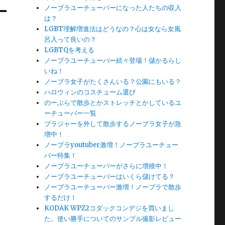
ノーブラユーチューバーになった人たちの収入
は？
LGBT理解増進法はどうなの？心は女なら女風
呂入って良いの？
LGBTQを考える
ノーブラユーチューバー続々登場！儲かるらし
いね！
ノーブラ女子がたくさんいる？公園にもいる？
ハロウィンのコスチューム選び
のーぶらで散歩とかストレッチとかしているユ
ーチューバー一覧
ブラジャーを外して散歩するノーブラ女子が急
増中！
ノーブラyoutuber激増！ノーブラユーチュー
バー特集！
ノーブラユーチューバーがさらに増殖中！
ノーブラユーチューバーはいくら儲けてる？
ノーブラユーチューバー激増！ノーブラで散歩
するだけ！
KODAK WPZ2コダックコンデジを買いまし
た。使い勝手についてのサンプル撮影レビュー