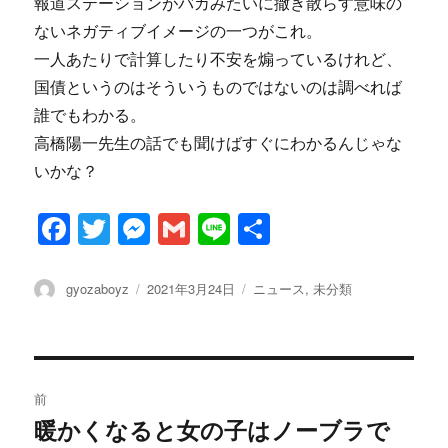
報道ステーションがバカみたいに撒き散らす意味の
ないネガティブイメージの一つがこれ。
一人あたりで計算したり不安を煽っているけれど、
国債というのはそういうものではないのは調べれば
誰でもわかる。
高橋陽一先生の話でも聞けばすぐにわかるんじゃな
いかな？
F
T
M
G
Li
共
a
w
es
m
n
有
c
it
se
ai
e
投
投
カ
gyozaboyz
2021年3月24日
ニュース
,
未分類
稿
稿
テ
e
te
n
l
者
日:
ゴ
b
r
g
リ
ー
投
o
er
前
o
稿
暖かくなると女の子はノーブラで
過