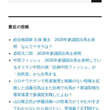
索
対
象:
最近の投稿
総合格闘家 久保 優太 2025年参議院出馬を表
明 なんで？サラは？
原田大二郎 2025年参議院出馬を表明
中田フィッシュ 2025年参議院出馬を表明してい
るオリラジ中田の弟「比例中田フィッシュ」が
「自民党」から出馬する
コロナワクチンで死者激増と根拠のない情報を拡
散した須藤元気はまた比例で出馬か？衆議院補欠
選挙落選で参議院失職したよね？
山口敬之氏が伊藤詩織への性暴力がうやむやすぎ
てわからないから知りたい。準強姦？元TBSテレ