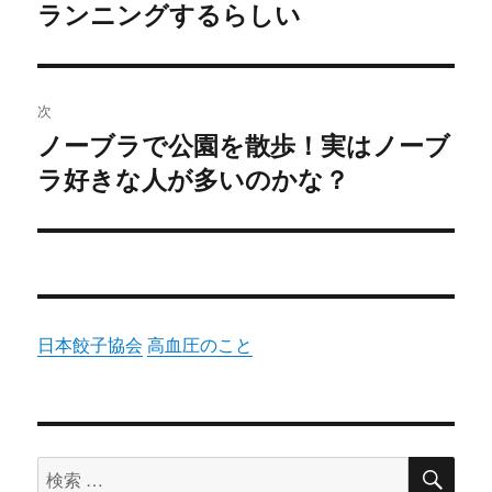
k
ランニングするらしい
去
ナ
の
ビ
投
稿:
ゲ
次
ノーブラで公園を散歩！実はノーブ
次
ー
ラ好きな人が多いのかな？
の
シ
投
稿:
ョ
ン
日本餃子協会
高血圧のこと
検
検
索