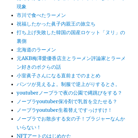
現象
市川で食べたラーメン
祝福したかった眞子内親王の旅立ち
打ち上げ失敗した韓国の国産ロケット「ヌリ」の
裏側
北海道のラーメン
元AKB梅澤愛優香店主とラーメン評論家とラーメ
ン好きのボクらの話
小室眞子さんになる直前までのまとめ
パンツが見えるよ。制服で逆上がりするとさ。
youtuberノーブラで夜の公園で縄跳びをする？
ノーブラyoutuber保冷剤で乳首を立たせる？
ノーブラyoutuber生着替えですっけすけ！
ノーブラでお散歩する女の子！ブラジャーなんか
いらない！
NFTアートのはじめかた