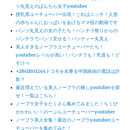
ツ丸見えのぱんちら女子youtuber
授乳系ユーチューバー出現！これはニッチ！人形
の赤ちゃんにおっぱいをあげるママ役の動画です
パンツ丸見えの女の子たち！パンチラ祭りからの
パンチラでパンツ見せる！パンティー丸見え
美人すぎるノーブラユーチューバーたち！
youtuberレベルが高い！パンチラも！乳首も！ど
すけべ
+28411651244ドコモを名乗る中国経由の電話は詐
欺？
最近増えている美人ノーブラの推しyoutuberを探
せ！一覧はこちら！
ノーブラ女子をたくさん集めてみました！ちくび
がかわいい！のーぶらユーチューバーyoutuber
ノーブラ美人全集！最近のノーブラyoutuberユー
チューバーを集めてみた！