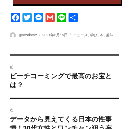
F
T
M
G
Li
共
a
w
es
m
n
有
c
it
se
ai
e
投
投
カ
gyozaboyz
2021年2月15日
ニュース
,
学び
,
本
,
趣味
稿
稿
テ
e
te
n
l
者
日:
ゴ
b
r
g
リ
ー
投
o
er
前
o
稿
ビーチコーミングで最高のお宝と
過
k
は？
去
ナ
の
ビ
投
稿:
ゲ
次
データから見えてくる日本の性事
次
ー
情！30代女性とワンチャン狙う妄
の