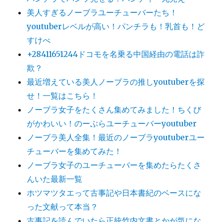
美人すぎるノーブラユーチューバーたち！
youtuberレベルが高い！パンチラも！乳首も！ど
すけべ
+28411651244ドコモを名乗る中国経由の電話は詐
欺？
最近増えている美人ノーブラの推しyoutuberを探
せ！一覧はこちら！
ノーブラ女子をたくさん集めてみました！ちくび
がかわいい！のーぶらユーチューバーyoutuber
ノーブラ美人全集！最近のノーブラyoutuberユー
チューバーを集めてみた！
ノーブラ女子のユーチューバーを集めたらたくさ
んいた最新一覧
ホツマツタエって古事記や日本書紀のベースにな
った文献って本当？
古事記を読んでいたら正統竹内文書とかが気にな