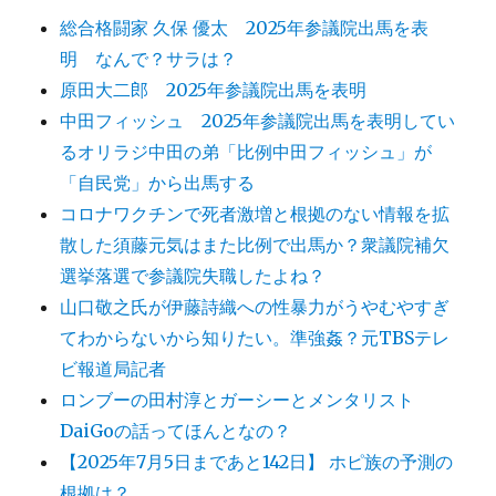
総合格闘家 久保 優太 2025年参議院出馬を表
明 なんで？サラは？
原田大二郎 2025年参議院出馬を表明
中田フィッシュ 2025年参議院出馬を表明してい
るオリラジ中田の弟「比例中田フィッシュ」が
「自民党」から出馬する
コロナワクチンで死者激増と根拠のない情報を拡
散した須藤元気はまた比例で出馬か？衆議院補欠
選挙落選で参議院失職したよね？
山口敬之氏が伊藤詩織への性暴力がうやむやすぎ
てわからないから知りたい。準強姦？元TBSテレ
ビ報道局記者
ロンブーの田村淳とガーシーとメンタリスト
DaiGoの話ってほんとなの？
【2025年7月5日まであと142日】 ホピ族の予測の
根拠は？