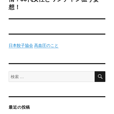
シ
投
想！
稿:
ョ
ン
日本餃子協会
高血圧のこと
検
検
索
索
対
象:
最近の投稿