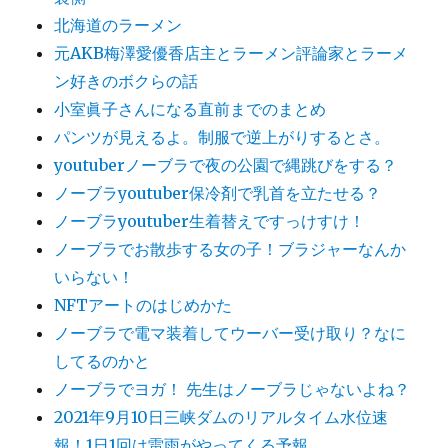
北海道のラーメン
元AKB梅澤愛優香店主とラーメン評論家とラーメ
ン好きのボクらの話
小室眞子さんになる直前までのまとめ
パンツが見えるよ。制服で逆上がりするとさ。
youtuberノーブラで夜の公園で縄跳びをする？
ノーブラyoutuber保冷剤で乳首を立たせる？
ノーブラyoutuber生着替えですっけすけ！
ノーブラでお散歩する女の子！ブラジャーなんか
いらない！
NFTアートのはじめかた
ノーブラで電マ装着してウーバー受け取り？なに
してるのかと
ノーブラでヨガ！ 先生はノーブラじゃないよね？
2021年9月10日三峡ダムのリアルタイム水位速
報！1日1回は雷雨がやってくる予報