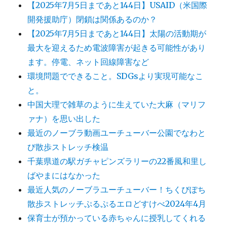
【2025年7月5日まであと144日】USAID（米国際
開発援助庁）閉鎖は関係あるのか？
【2025年7月5日まであと144日】太陽の活動期が
最大を迎えるため電波障害が起きる可能性があり
ます。停電、ネット回線障害など
環境問題でできること。SDGsより実現可能なこ
と。
中国大理で雑草のように生えていた大麻（マリフ
ァナ）を思い出した
最近のノーブラ動画ユーチューバー公園でなわと
び散歩ストレッチ検温
千葉県道の駅ガチャピンズラリーの22番風和里し
ばやまにはなかった
最近人気のノーブラユーチューバー！ちくびぽち
散歩ストレッチぷるぷるエロどすけべ2024年4月
保育士が預かっている赤ちゃんに授乳してくれる