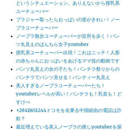
というシチュエーション。ありえないから授乳系
ユーチューバー
ブラジャー取ったらおっぱいの形がきれい！ノー
ブラユーチューバー
ノーブラ散歩ユーチューバーが近所を歩く！パン
ツ丸見えのぱんちら女子youtuber
授乳系ユーチューバー出現！これはニッチ！人形
の赤ちゃんにおっぱいをあげるママ役の動画です
パンツ丸見えの女の子たち！パンチラ祭りからの
パンチラでパンツ見せる！パンティー丸見え
美人すぎるノーブラユーチューバーたち！
youtuberレベルが高い！パンチラも！乳首も！ど
すけべ
+28411651244ドコモを名乗る中国経由の電話は詐
欺？
最近増えている美人ノーブラの推しyoutuberを探