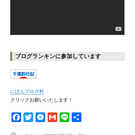
ブログランキンに参加しています
にほんブログ村
クリックお願いいたします！
F
T
M
G
Li
共
a
w
es
m
n
有
投
投
カ