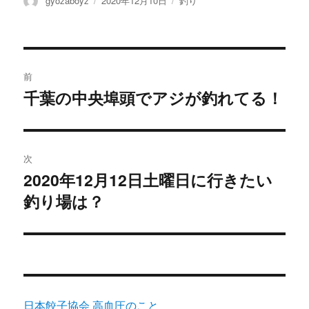
c
it
se
ai
e
gyozaboyz
2020年12月10日
釣り
稿
稿
テ
e
te
n
l
者
日:
ゴ
b
r
g
リ
ー
投
o
er
前
o
稿
千葉の中央埠頭でアジが釣れてる！
過
k
去
ナ
の
ビ
投
次
稿:
ゲ
2020年12月12日土曜日に行きたい
次
釣り場は？
の
ー
投
シ
稿:
ョ
ン
日本餃子協会
高血圧のこと