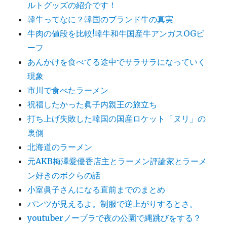
ルトグッズの紹介です！
韓牛ってなに？韓国のブランド牛の真実
牛肉の値段を比較!韓牛和牛国産牛アンガスOGビ
ーフ
あんかけを食べてる途中でサラサラになっていく
現象
市川で食べたラーメン
祝福したかった眞子内親王の旅立ち
打ち上げ失敗した韓国の国産ロケット「ヌリ」の
裏側
北海道のラーメン
元AKB梅澤愛優香店主とラーメン評論家とラーメ
ン好きのボクらの話
小室眞子さんになる直前までのまとめ
パンツが見えるよ。制服で逆上がりするとさ。
youtuberノーブラで夜の公園で縄跳びをする？