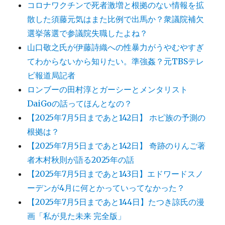
コロナワクチンで死者激増と根拠のない情報を拡
散した須藤元気はまた比例で出馬か？衆議院補欠
選挙落選で参議院失職したよね？
山口敬之氏が伊藤詩織への性暴力がうやむやすぎ
てわからないから知りたい。準強姦？元TBSテレ
ビ報道局記者
ロンブーの田村淳とガーシーとメンタリスト
DaiGoの話ってほんとなの？
【2025年7月5日まであと142日】 ホピ族の予測の
根拠は？
【2025年7月5日まであと142日】 奇跡のりんご著
者木村秋則が語る2025年の話
【2025年7月5日まであと143日】エドワードスノ
ーデンが4月に何とかっていってなかった？
【2025年7月5日まであと144日】たつき諒氏の漫
画「私が見た未来 完全版」