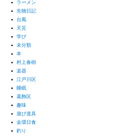
ラーメン
先物日記
台風
天災
学び
未分類
本
村上春樹
楽器
江戸川区
睡眠
葛飾区
趣味
遊び道具
金環日食
釣り