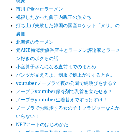
現象
市川で食べたラーメン
祝福したかった眞子内親王の旅立ち
打ち上げ失敗した韓国の国産ロケット「ヌリ」の
裏側
北海道のラーメン
元AKB梅澤愛優香店主とラーメン評論家とラーメ
ン好きのボクらの話
小室眞子さんになる直前までのまとめ
パンツが見えるよ。制服で逆上がりするとさ。
youtuberノーブラで夜の公園で縄跳びをする？
ノーブラyoutuber保冷剤で乳首を立たせる？
ノーブラyoutuber生着替えですっけすけ！
ノーブラでお散歩する女の子！ブラジャーなんか
いらない！
NFTアートのはじめかた