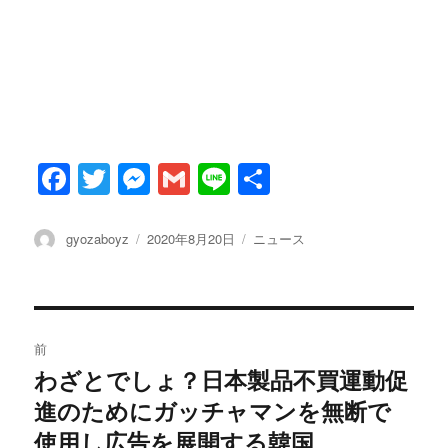
F
T
M
G
Li
共
a
w
es
m
n
有
c
it
se
ai
e
投
投
カ
gyozaboyz
2020年8月20日
ニュース
稿
稿
テ
e
te
n
l
者
日:
ゴ
b
r
g
リ
ー
投
o
er
前
o
稿
わざとでしょ？日本製品不買運動促
過
k
進のためにガッチャマンを無断で
去
ナ
の
使用し広告を展開する韓国