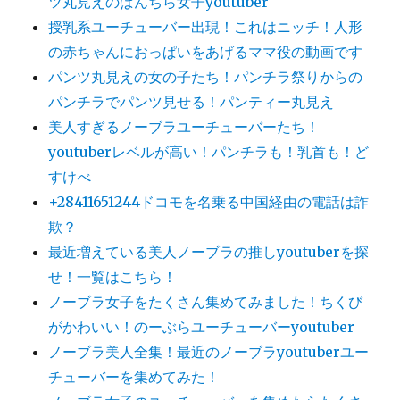
ツ丸見えのぱんちら女子youtuber
授乳系ユーチューバー出現！これはニッチ！人形
の赤ちゃんにおっぱいをあげるママ役の動画です
パンツ丸見えの女の子たち！パンチラ祭りからの
パンチラでパンツ見せる！パンティー丸見え
美人すぎるノーブラユーチューバーたち！
youtuberレベルが高い！パンチラも！乳首も！ど
すけべ
+28411651244ドコモを名乗る中国経由の電話は詐
欺？
最近増えている美人ノーブラの推しyoutuberを探
せ！一覧はこちら！
ノーブラ女子をたくさん集めてみました！ちくび
がかわいい！のーぶらユーチューバーyoutuber
ノーブラ美人全集！最近のノーブラyoutuberユー
チューバーを集めてみた！