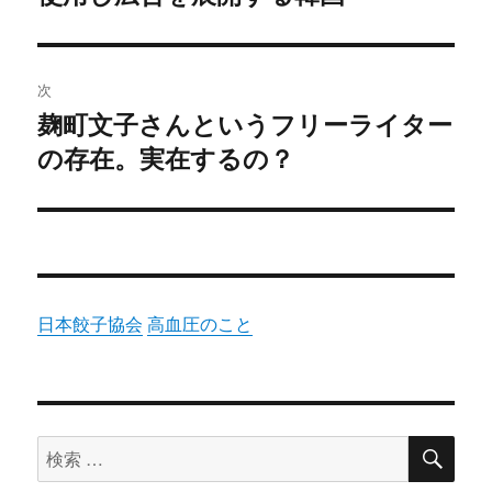
ビ
投
稿:
ゲ
次
ー
麹町文子さんというフリーライター
次
シ
の存在。実在するの？
の
投
ョ
稿:
ン
日本餃子協会
高血圧のこと
検
検
索
索