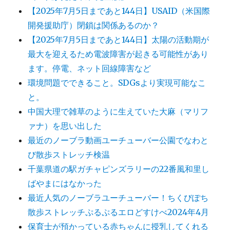
【2025年7月5日まであと144日】USAID（米国際
開発援助庁）閉鎖は関係あるのか？
【2025年7月5日まであと144日】太陽の活動期が
最大を迎えるため電波障害が起きる可能性があり
ます。停電、ネット回線障害など
環境問題でできること。SDGsより実現可能なこ
と。
中国大理で雑草のように生えていた大麻（マリフ
ァナ）を思い出した
最近のノーブラ動画ユーチューバー公園でなわと
び散歩ストレッチ検温
千葉県道の駅ガチャピンズラリーの22番風和里し
ばやまにはなかった
最近人気のノーブラユーチューバー！ちくびぽち
散歩ストレッチぷるぷるエロどすけべ2024年4月
保育士が預かっている赤ちゃんに授乳してくれる