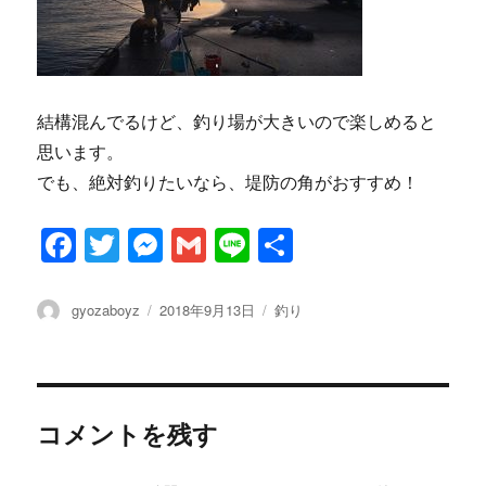
結構混んでるけど、釣り場が大きいので楽しめると
思います。
でも、絶対釣りたいなら、堤防の角がおすすめ！
F
T
M
G
Li
共
a
w
es
m
n
有
c
it
se
ai
e
投
投
カ
gyozaboyz
2018年9月13日
釣り
稿
稿
テ
e
te
n
l
者
日:
ゴ
b
r
g
リ
ー
o
er
コメントを残す
o