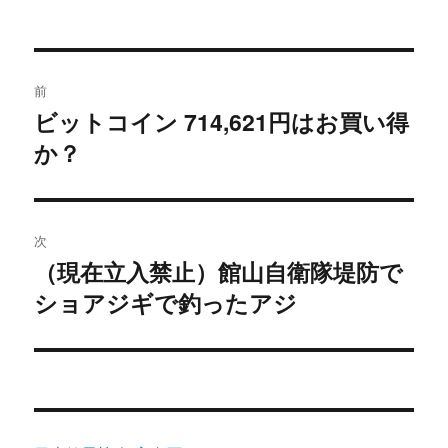
投
前
稿
ビットコイン 714,621円はお買い得
過
か？
去
ナ
の
ビ
投
稿:
ゲ
次
（現在立入禁止）館山自衛隊堤防で
次
ー
ショアジギで釣ったアジ
の
シ
投
稿:
ョ
ン