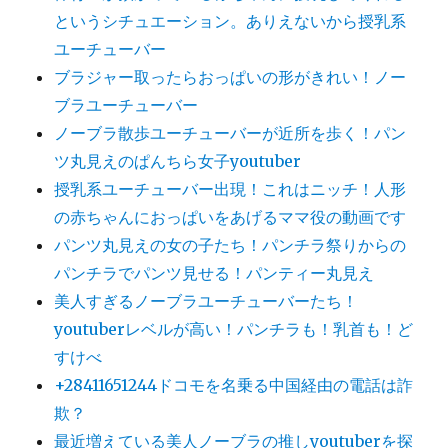
というシチュエーション。ありえないから授乳系
ユーチューバー
ブラジャー取ったらおっぱいの形がきれい！ノー
ブラユーチューバー
ノーブラ散歩ユーチューバーが近所を歩く！パン
ツ丸見えのぱんちら女子youtuber
授乳系ユーチューバー出現！これはニッチ！人形
の赤ちゃんにおっぱいをあげるママ役の動画です
パンツ丸見えの女の子たち！パンチラ祭りからの
パンチラでパンツ見せる！パンティー丸見え
美人すぎるノーブラユーチューバーたち！
youtuberレベルが高い！パンチラも！乳首も！ど
すけべ
+28411651244ドコモを名乗る中国経由の電話は詐
欺？
最近増えている美人ノーブラの推しyoutuberを探