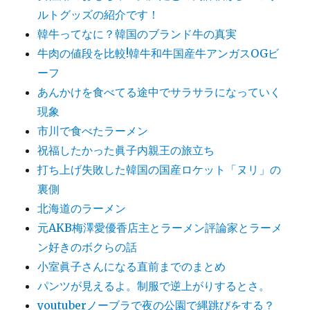
ルトグッズの紹介です！
韓牛ってなに？韓国のブランド牛の真実
牛肉の値段を比較!韓牛和牛国産牛アンガスOGビ
ーフ
あんかけを食べてる途中でサラサラになっていく
現象
市川で食べたラーメン
祝福したかった眞子内親王の旅立ち
打ち上げ失敗した韓国の国産ロケット「ヌリ」の
裏側
北海道のラーメン
元AKB梅澤愛優香店主とラーメン評論家とラーメ
ン好きのボクらの話
小室眞子さんになる直前までのまとめ
パンツが見えるよ。制服で逆上がりするとさ。
youtuberノーブラで夜の公園で縄跳びをする？