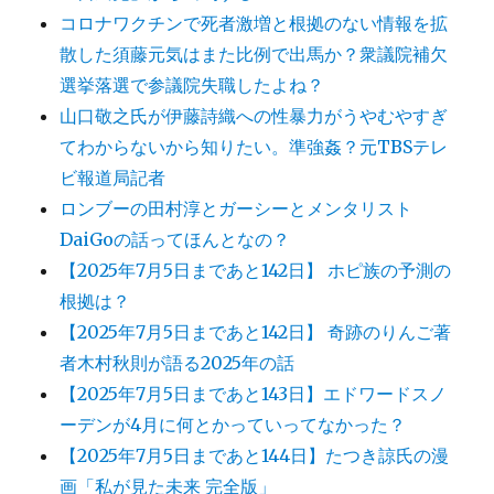
コロナワクチンで死者激増と根拠のない情報を拡
散した須藤元気はまた比例で出馬か？衆議院補欠
選挙落選で参議院失職したよね？
山口敬之氏が伊藤詩織への性暴力がうやむやすぎ
てわからないから知りたい。準強姦？元TBSテレ
ビ報道局記者
ロンブーの田村淳とガーシーとメンタリスト
DaiGoの話ってほんとなの？
【2025年7月5日まであと142日】 ホピ族の予測の
根拠は？
【2025年7月5日まであと142日】 奇跡のりんご著
者木村秋則が語る2025年の話
【2025年7月5日まであと143日】エドワードスノ
ーデンが4月に何とかっていってなかった？
【2025年7月5日まであと144日】たつき諒氏の漫
画「私が見た未来 完全版」