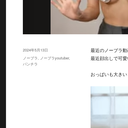
投
2024年5月13日
最近のノーブラ動
稿
カ
ノーブラ
,
ノーブラyoutuber
,
最近顔出しで可愛
日:
テ
パンチラ
ゴ
おっぱいも大きい
リ
ー