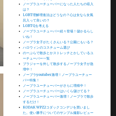
ノーブラユーチューバーになった人たちの収入
は？
LGBT理解増進法はどうなの？心は女なら女風
呂入って良いの？
LGBTQを考える
ノーブラユーチューバー続々登場！儲かるらし
いね！
ノーブラ女子がたくさんいる？公園にもいる？
ハロウィンのコスチューム選び
のーぶらで散歩とかストレッチとかしているユ
ーチューバー一覧
ブラジャーを外して散歩するノーブラ女子が急
増中！
ノーブラyoutuber激増！ノーブラユーチュー
バー特集！
ノーブラユーチューバーがさらに増殖中！
ノーブラユーチューバーはいくら儲けてる？
ノーブラユーチューバー激増！ノーブラで散歩
するだけ！
KODAK WPZ2コダックコンデジを買いまし
た。使い勝手についてのサンプル撮影レビュー