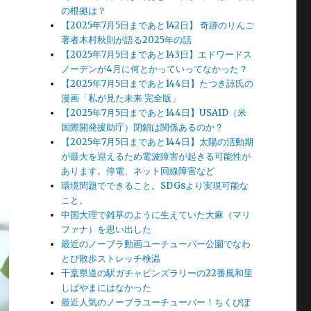
の根拠は？
【2025年7月5日まであと142日】 奇跡のりんご
著者木村秋則が語る2025年の話
【2025年7月5日まであと143日】エドワードス
ノーデンが4月に何とかっていってなかった？
【2025年7月5日まであと144日】たつき諒氏の
漫画「私が見た未来 完全版」
【2025年7月5日まであと144日】USAID（米
国際開発援助庁）閉鎖は関係あるのか？
【2025年7月5日まであと144日】太陽の活動期
が最大を迎えるため電波障害が起きる可能性が
あります。停電、ネット回線障害など
環境問題でできること。SDGsより実現可能な
こと。
中国大理で雑草のように生えていた大麻（マリ
ファナ）を思い出した
最近のノーブラ動画ユーチューバー公園でなわ
とび散歩ストレッチ検温
千葉県道の駅ガチャピンズラリーの22番風和里
しばやまにはなかった
最近人気のノーブラユーチューバー！ちくびぽ