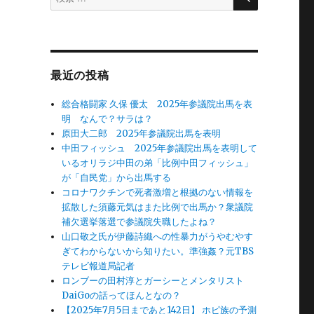
索
対
象:
最近の投稿
総合格闘家 久保 優太 2025年参議院出馬を表
明 なんで？サラは？
原田大二郎 2025年参議院出馬を表明
中田フィッシュ 2025年参議院出馬を表明して
いるオリラジ中田の弟「比例中田フィッシュ」
が「自民党」から出馬する
コロナワクチンで死者激増と根拠のない情報を
拡散した須藤元気はまた比例で出馬か？衆議院
補欠選挙落選で参議院失職したよね？
山口敬之氏が伊藤詩織への性暴力がうやむやす
ぎてわからないから知りたい。準強姦？元TBS
テレビ報道局記者
ロンブーの田村淳とガーシーとメンタリスト
DaiGoの話ってほんとなの？
【2025年7月5日まであと142日】 ホピ族の予測