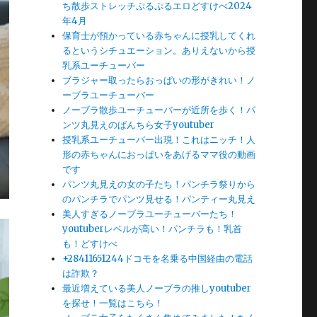
ち散歩ストレッチぷるぷるエロどすけべ2024
年4月
保育士が預かっている赤ちゃんに授乳してくれ
るというシチュエーション。ありえないから授
乳系ユーチューバー
ブラジャー取ったらおっぱいの形がきれい！ノ
ーブラユーチューバー
ノーブラ散歩ユーチューバーが近所を歩く！パ
ンツ丸見えのぱんちら女子youtuber
授乳系ユーチューバー出現！これはニッチ！人
形の赤ちゃんにおっぱいをあげるママ役の動画
です
パンツ丸見えの女の子たち！パンチラ祭りから
のパンチラでパンツ見せる！パンティー丸見え
美人すぎるノーブラユーチューバーたち！
youtuberレベルが高い！パンチラも！乳首
も！どすけべ
+28411651244ドコモを名乗る中国経由の電話
は詐欺？
最近増えている美人ノーブラの推しyoutuber
を探せ！一覧はこちら！