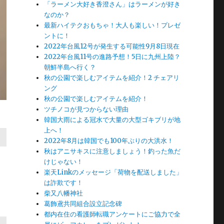
「ラーメン大好き香澄さん」はラーメンが好き
なのか？
最新ハイテクおもちゃ！大人も楽しい！プレゼ
ントに！
2022年台風12号が発生する可能性9月8日現在
2022年台風11号の進路予想！5日に九州上陸？
朝鮮半島へ行く？
秋の公園で楽しむアイテムを紹介！2 チェアリ
ング
秋の公園で楽しむアイテムを紹介！
ツチノコが見つからない理由
韓国大雨による冠水で大量の大型ゴキブリが地
上へ！
2022年8月は韓国でも100年ぶりの大洪水！
秋はアニサキスに注意しましょう！釣った魚だ
けじゃない！
楽天Linkのメッセージ「荷物を配送しました」
は詐欺です！
柴又八幡神社
葛飾鳶共同組合設立記念碑
都内在住の看護師転職アンケートにご協力で全