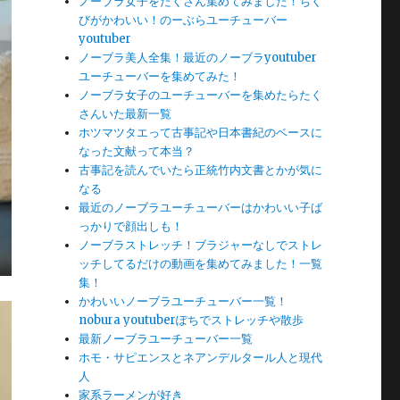
ノーブラ女子をたくさん集めてみました！ちく
びがかわいい！のーぶらユーチューバー
youtuber
ノーブラ美人全集！最近のノーブラyoutuber
ユーチューバーを集めてみた！
ノーブラ女子のユーチューバーを集めたらたく
さんいた最新一覧
ホツマツタエって古事記や日本書紀のベースに
なった文献って本当？
古事記を読んでいたら正統竹内文書とかが気に
なる
最近のノーブラユーチューバーはかわいい子ば
っかりで顔出しも！
ノーブラストレッチ！ブラジャーなしでストレ
ッチしてるだけの動画を集めてみました！一覧
集！
かわいいノーブラユーチューバー一覧！
nobura youtuberぽちでストレッチや散歩
最新ノーブラユーチューバー一覧
ホモ・サピエンスとネアンデルタール人と現代
人
家系ラーメンが好き