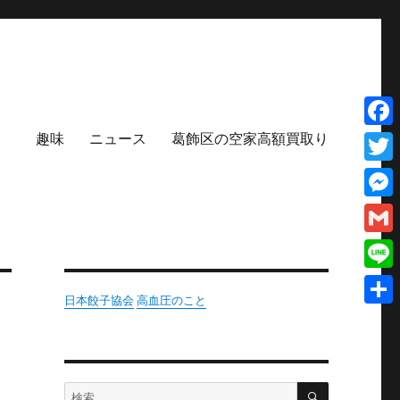
趣味
ニュース
葛飾区の空家高額買取り
Face
Twit
Mess
Gmai
Line
日本餃子協会
高血圧のこと
共
有
検
検
索