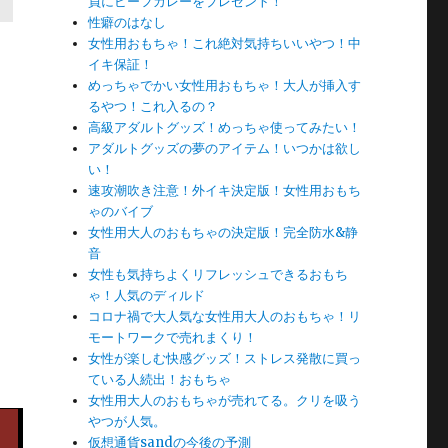
員にビーフカレーをプレゼント！
性癖のはなし
女性用おもちゃ！これ絶対気持ちいいやつ！中
イキ保証！
めっちゃでかい女性用おもちゃ！大人が挿入す
るやつ！これ入るの？
高級アダルトグッズ！めっちゃ使ってみたい！
アダルトグッズの夢のアイテム！いつかは欲し
い！
速攻潮吹き注意！外イキ決定版！女性用おもち
ゃのバイブ
女性用大人のおもちゃの決定版！完全防水&静
音
女性も気持ちよくリフレッシュできるおもち
ゃ！人気のディルド
コロナ禍で大人気な女性用大人のおもちゃ！リ
モートワークで売れまくり！
女性が楽しむ快感グッズ！ストレス発散に買っ
ている人続出！おもちゃ
女性用大人のおもちゃが売れてる。クリを吸う
やつが人気。
仮想通貨sandの今後の予測