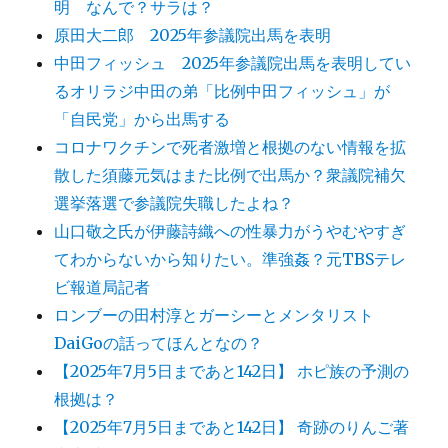
明 なんで？サラは？
原田大二郎 2025年参議院出馬を表明
中田フィッシュ 2025年参議院出馬を表明してい
るオリラジ中田の弟「比例中田フィッシュ」が
「自民党」から出馬する
コロナワクチンで死者激増と根拠のない情報を拡
散した須藤元気はまた比例で出馬か？衆議院補欠
選挙落選で参議院失職したよね？
山口敬之氏が伊藤詩織への性暴力がうやむやすぎ
てわからないから知りたい。準強姦？元TBSテレ
ビ報道局記者
ロンブーの田村淳とガーシーとメンタリスト
DaiGoの話ってほんとなの？
【2025年7月5日まであと142日】 ホピ族の予測の
根拠は？
【2025年7月5日まであと142日】 奇跡のりんご著