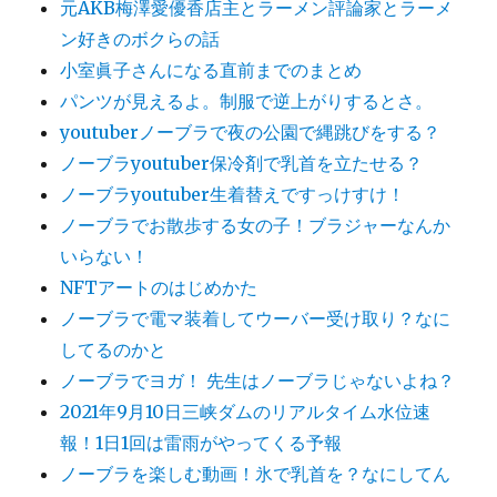
元AKB梅澤愛優香店主とラーメン評論家とラーメ
ン好きのボクらの話
小室眞子さんになる直前までのまとめ
パンツが見えるよ。制服で逆上がりするとさ。
youtuberノーブラで夜の公園で縄跳びをする？
ノーブラyoutuber保冷剤で乳首を立たせる？
ノーブラyoutuber生着替えですっけすけ！
ノーブラでお散歩する女の子！ブラジャーなんか
いらない！
NFTアートのはじめかた
ノーブラで電マ装着してウーバー受け取り？なに
してるのかと
ノーブラでヨガ！ 先生はノーブラじゃないよね？
2021年9月10日三峡ダムのリアルタイム水位速
報！1日1回は雷雨がやってくる予報
ノーブラを楽しむ動画！氷で乳首を？なにしてん