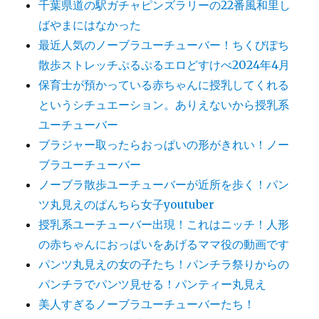
千葉県道の駅ガチャピンズラリーの22番風和里し
ばやまにはなかった
最近人気のノーブラユーチューバー！ちくびぽち
散歩ストレッチぷるぷるエロどすけべ2024年4月
保育士が預かっている赤ちゃんに授乳してくれる
というシチュエーション。ありえないから授乳系
ユーチューバー
ブラジャー取ったらおっぱいの形がきれい！ノー
ブラユーチューバー
ノーブラ散歩ユーチューバーが近所を歩く！パン
ツ丸見えのぱんちら女子youtuber
授乳系ユーチューバー出現！これはニッチ！人形
の赤ちゃんにおっぱいをあげるママ役の動画です
パンツ丸見えの女の子たち！パンチラ祭りからの
パンチラでパンツ見せる！パンティー丸見え
美人すぎるノーブラユーチューバーたち！