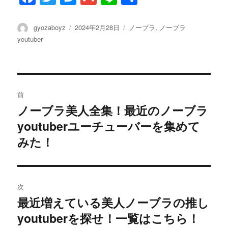
a
w
es
m
n
有
c
it
se
ai
e
投
投
カ
gyozaboyz
2024年2月28日
ノーブラ
,
ノーブラ
稿
稿
テ
youtuber
e
te
n
l
者
日:
ゴ
b
r
g
リ
ー
o
er
投
o
前
稿
k
ノーブラ美人全集！最近のノーブラ
過
youtuberユーチューバーを集めて
去
ナ
の
みた！
ビ
投
稿:
ゲ
次
ー
最近増えている美人ノーブラの推し
次
シ
youtuberを探せ！一覧はこちら！
の