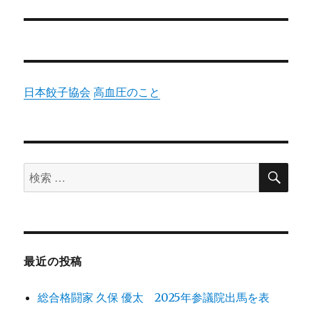
投
ョ
稿:
ン
日本餃子協会
高血圧のこと
検
検
索
索
対
象:
最近の投稿
総合格闘家 久保 優太 2025年参議院出馬を表