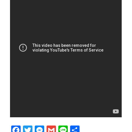
F
T
M
G
Li
共