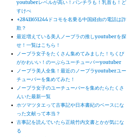
youtuberレベルが高い！パンチラも！乳首も！ど
すけべ
+28411651244ドコモを名乗る中国経由の電話は詐
欺？
最近増えている美人ノーブラの推しyoutuberを探
せ！一覧はこちら！
ノーブラ女子をたくさん集めてみました！ちくび
がかわいい！のーぶらユーチューバーyoutuber
ノーブラ美人全集！最近のノーブラyoutuberユー
チューバーを集めてみた！
ノーブラ女子のユーチューバーを集めたらたくさ
んいた最新一覧
ホツマツタエって古事記や日本書紀のベースにな
った文献って本当？
古事記を読んでいたら正統竹内文書とかが気にな
る