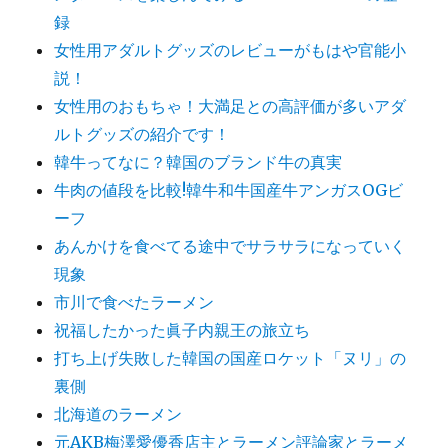
録
女性用アダルトグッズのレビューがもはや官能小
説！
女性用のおもちゃ！大満足との高評価が多いアダ
ルトグッズの紹介です！
韓牛ってなに？韓国のブランド牛の真実
牛肉の値段を比較!韓牛和牛国産牛アンガスOGビ
ーフ
あんかけを食べてる途中でサラサラになっていく
現象
市川で食べたラーメン
祝福したかった眞子内親王の旅立ち
打ち上げ失敗した韓国の国産ロケット「ヌリ」の
裏側
北海道のラーメン
元AKB梅澤愛優香店主とラーメン評論家とラーメ