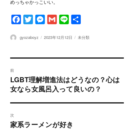
めっちゃかっこいい。
F
T
M
G
Li
共
a
w
es
m
n
有
c
it
se
ai
e
投
投
カ
gyozaboyz
2023年12月12日
未分類
稿
稿
テ
e
te
n
l
者
日:
ゴ
b
r
g
リ
ー
投
o
er
前
o
稿
LGBT理解増進法はどうなの？心は
過
k
女なら女風呂入って良いの？
去
ナ
の
ビ
投
稿:
ゲ
次
家系ラーメンが好き
次
ー
の