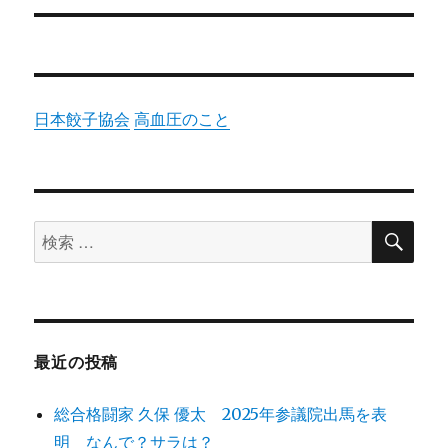
シ
投
稿:
ョ
ン
日本餃子協会
高血圧のこと
検
検
索
索
対
象:
最近の投稿
総合格闘家 久保 優太 2025年参議院出馬を表
明 なんで？サラは？