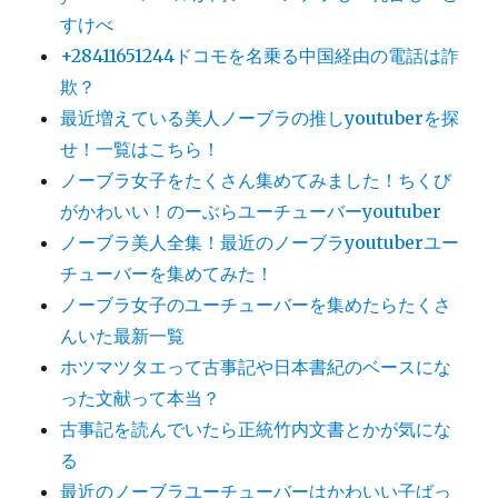
すけべ
+28411651244ドコモを名乗る中国経由の電話は詐
欺？
最近増えている美人ノーブラの推しyoutuberを探
せ！一覧はこちら！
ノーブラ女子をたくさん集めてみました！ちくび
がかわいい！のーぶらユーチューバーyoutuber
ノーブラ美人全集！最近のノーブラyoutuberユー
チューバーを集めてみた！
ノーブラ女子のユーチューバーを集めたらたくさ
んいた最新一覧
ホツマツタエって古事記や日本書紀のベースにな
った文献って本当？
古事記を読んでいたら正統竹内文書とかが気にな
る
最近のノーブラユーチューバーはかわいい子ばっ