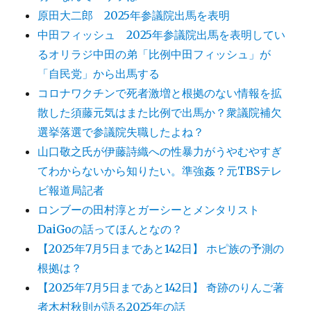
原田大二郎 2025年参議院出馬を表明
中田フィッシュ 2025年参議院出馬を表明してい
るオリラジ中田の弟「比例中田フィッシュ」が
「自民党」から出馬する
コロナワクチンで死者激増と根拠のない情報を拡
散した須藤元気はまた比例で出馬か？衆議院補欠
選挙落選で参議院失職したよね？
山口敬之氏が伊藤詩織への性暴力がうやむやすぎ
てわからないから知りたい。準強姦？元TBSテレ
ビ報道局記者
ロンブーの田村淳とガーシーとメンタリスト
DaiGoの話ってほんとなの？
【2025年7月5日まであと142日】 ホピ族の予測の
根拠は？
【2025年7月5日まであと142日】 奇跡のりんご著
者木村秋則が語る2025年の話