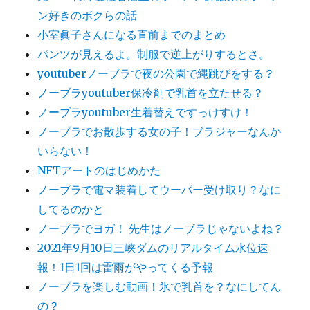
ン好きのボクらの話
小室眞子さんになる直前までのまとめ
パンツが見えるよ。制服で逆上がりするとさ。
youtuberノーブラで夜の公園で縄跳びをする？
ノーブラyoutuber保冷剤で乳首を立たせる？
ノーブラyoutuber生着替えですっけすけ！
ノーブラでお散歩する女の子！ブラジャーなんか
いらない！
NFTアートのはじめかた
ノーブラで電マ装着してウーバー受け取り？なに
してるのかと
ノーブラでヨガ！ 先生はノーブラじゃないよね？
2021年9月10日三峡ダムのリアルタイム水位速
報！1日1回は雷雨がやってくる予報
ノーブラを楽しむ動画！氷で乳首を？なにしてん
の？