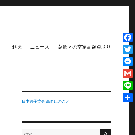
趣味
ニュース
葛飾区の空家高額買取り
Face
Twit
Mess
Gmai
Line
日本餃子協会
高血圧のこと
共
有
検
検
索