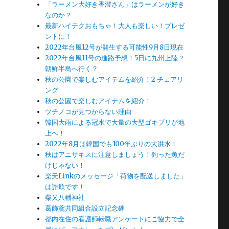
「ラーメン大好き香澄さん」はラーメンが好き
なのか？
最新ハイテクおもちゃ！大人も楽しい！プレゼ
ントに！
2022年台風12号が発生する可能性9月8日現在
2022年台風11号の進路予想！5日に九州上陸？
朝鮮半島へ行く？
秋の公園で楽しむアイテムを紹介！2 チェアリ
ング
秋の公園で楽しむアイテムを紹介！
ツチノコが見つからない理由
韓国大雨による冠水で大量の大型ゴキブリが地
上へ！
2022年8月は韓国でも100年ぶりの大洪水！
秋はアニサキスに注意しましょう！釣った魚だ
けじゃない！
楽天Linkのメッセージ「荷物を配送しました」
は詐欺です！
柴又八幡神社
葛飾鳶共同組合設立記念碑
都内在住の看護師転職アンケートにご協力で全