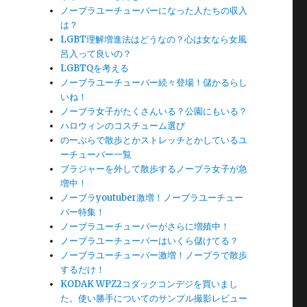
ノーブラユーチューバーになった人たちの収入
は？
LGBT理解増進法はどうなの？心は女なら女風
呂入って良いの？
LGBTQを考える
ノーブラユーチューバー続々登場！儲かるらし
いね！
ノーブラ女子がたくさんいる？公園にもいる？
ハロウィンのコスチューム選び
のーぶらで散歩とかストレッチとかしているユ
ーチューバー一覧
ブラジャーを外して散歩するノーブラ女子が急
増中！
ノーブラyoutuber激増！ノーブラユーチュー
バー特集！
ノーブラユーチューバーがさらに増殖中！
ノーブラユーチューバーはいくら儲けてる？
ノーブラユーチューバー激増！ノーブラで散歩
するだけ！
KODAK WPZ2コダックコンデジを買いまし
た。使い勝手についてのサンプル撮影レビュー