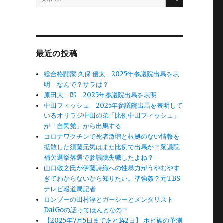
索
対
象:
最近の投稿
総合格闘家 久保 優太 2025年参議院出馬を表
明 なんで？サラは？
原田大二郎 2025年参議院出馬を表明
中田フィッシュ 2025年参議院出馬を表明して
いるオリラジ中田の弟「比例中田フィッシュ」
が「自民党」から出馬する
コロナワクチンで死者激増と根拠のない情報を
拡散した須藤元気はまた比例で出馬か？衆議院
補欠選挙落選で参議院失職したよね？
山口敬之氏が伊藤詩織への性暴力がうやむやす
ぎてわからないから知りたい。準強姦？元TBS
テレビ報道局記者
ロンブーの田村淳とガーシーとメンタリスト
DaiGoの話ってほんとなの？
【2025年7月5日まであと142日】 ホピ族の予測