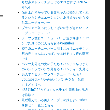
ち散歩ストレッチぷるぷるエロどすけべ2024
年4月
保育士が預かっている赤ちゃんに授乳してくれ
るというシチュエーション。ありえないから授
乳系ユーチューバー
ブラジャー取ったらおっぱいの形がきれい！ノ
ーブラユーチューバー
ノーブラ散歩ユーチューバーが近所を歩く！パ
ンツ丸見えのぱんちら女子youtuber
授乳系ユーチューバー出現！これはニッチ！人
形の赤ちゃんにおっぱいをあげるママ役の動画
です
パンツ丸見えの女の子たち！パンチラ祭りから
のパンチラでパンツ見せる！パンティー丸見え
美人すぎるノーブラユーチューバーたち！
youtuberレベルが高い！パンチラも！乳首
も！どすけべ
+28411651244ドコモを名乗る中国経由の電話
は詐欺？
最近増えている美人ノーブラの推しyoutuber
を探せ！一覧はこちら！