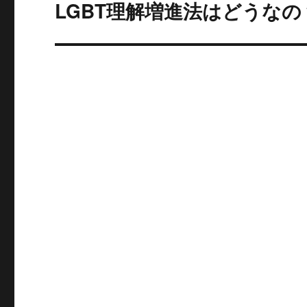
ゲ
LGBT理解増進法はどうな
次
の
ー
投
シ
稿:
ョ
ン