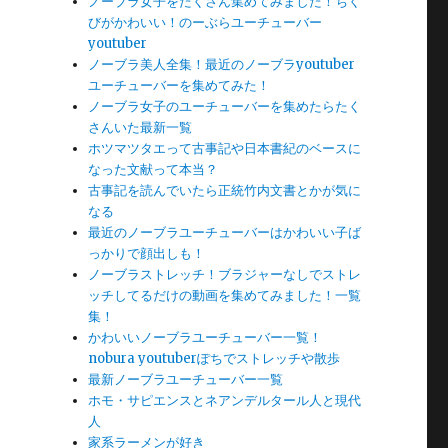
ノーブラ女子をたくさん集めてみました！ちく
びがかわいい！のーぶらユーチューバー
youtuber
ノーブラ美人全集！最近のノーブラyoutuber
ユーチューバーを集めてみた！
ノーブラ女子のユーチューバーを集めたらたく
さんいた最新一覧
ホツマツタエって古事記や日本書紀のベースに
なった文献って本当？
古事記を読んでいたら正統竹内文書とかが気に
なる
最近のノーブラユーチューバーはかわいい子ば
っかりで顔出しも！
ノーブラストレッチ！ブラジャーなしでストレ
ッチしてるだけの動画を集めてみました！一覧
集！
かわいいノーブラユーチューバー一覧！
nobura youtuberぽちでストレッチや散歩
最新ノーブラユーチューバー一覧
ホモ・サピエンスとネアンデルタール人と現代
人
家系ラーメンが好き