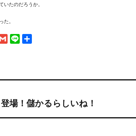
ていたのだろうか。
った。
M
G
Li
共
es
m
n
有
se
ai
e
n
l
g
er
々登場！儲かるらしいね！