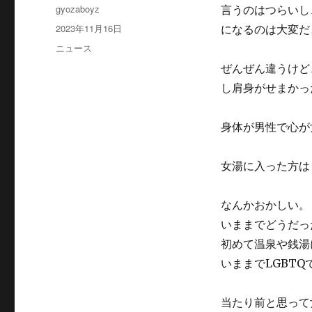
投
gyozaboyz
言うのはつらいし
稿
投
2023年11月16日
になるのは大変だ
者
稿
カ
ニュース
日:
テ
ぜんぜん違うけど
ゴ
し肩身がせまかっ
リ
ー
身体が男性で心が
女湯に入った方は
なんかおかしい。
いままでどうだっ
初めて温泉や銭湯
いままでLGBT
当たり前と思って