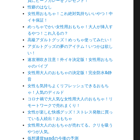
員にビーフカレーをプレゼント！
性癖のはなし
女性用おもちゃ！これ絶対気持ちいいやつ！中
イキ保証！
めっちゃでかい女性用おもちゃ！大人が挿入す
るやつ！これ入るの？
高級アダルトグッズ！めっちゃ使ってみたい！
アダルトグッズの夢のアイテム！いつかは欲し
い！
速攻潮吹き注意！外イキ決定版！女性用おもち
ゃのバイブ
女性用大人のおもちゃの決定版！完全防水&静
音
女性も気持ちよくリフレッシュできるおもち
ゃ！人気のディルド
コロナ禍で大人気な女性用大人のおもちゃ！リ
モートワークで売れまくり！
女性が楽しむ快感グッズ！ストレス発散に買っ
ている人続出！おもちゃ
女性用大人のおもちゃが売れてる。クリを吸う
やつが人気。
仮想通貨sandの今後の予測