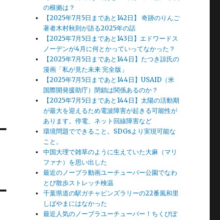
の根拠は？
【2025年7月5日まであと142日】 奇跡のりんご
著者木村秋則が語る2025年の話
【2025年7月5日まであと143日】エドワードス
ノーデンが4月に何とかっていってなかった？
【2025年7月5日まであと144日】たつき諒氏の
漫画「私が見た未来 完全版」
【2025年7月5日まであと144日】USAID（米
国際開発援助庁）閉鎖は関係あるのか？
【2025年7月5日まであと144日】太陽の活動期
が最大を迎えるため電波障害が起きる可能性が
あります。停電、ネット回線障害など
環境問題でできること。SDGsより実現可能な
こと。
中国大理で雑草のように生えていた大麻（マリ
ファナ）を思い出した
最近のノーブラ動画ユーチューバー公園でなわ
とび散歩ストレッチ検温
千葉県道の駅ガチャピンズラリーの22番風和里
しばやまにはなかった
最近人気のノーブラユーチューバー！ちくびぽ