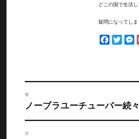
どこの国で生活し
疑問になってしま
F
T
a
w
c
it
e
te
b
r
投
o
前
o
稿
ノーブラユーチューバー続
過
k
去
ナ
の
ビ
投
次
稿: